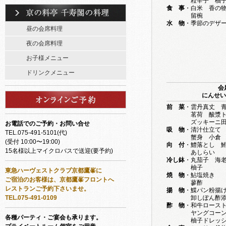
粒辛子 柚子ド
食 事
・白米 香の
留椀
水 物
・季節のデザ
昼の会席料理
夜の会席料理
お子様メニュー
ドリンクメニュー
会
にんせい 1
前 菜
・雲丹真丈 
茗荷 酸漿トマ
ズッキーニ田楽
お電話でのご予約・お問い合せ
吸 物
・清汁仕立て
TEL.075-491-5101(代)
蟹身 小倉 霰
(受付 10:00〜19:00)
向 付
・鱧落とし 
15名様以上マイクロバスで送迎(要予約)
あしらい
冷し鉢
・丸茄子 海
柚子
東急ハーヴェストクラブ京都鷹峯に
焼 物
・鮎塩焼き
ご宿泊のお客様は、京都鷹峯フロントへ
蓼酢
レストランご予約下さいませ。
揚 物
・鰈パン粉揚
TEL.075-491-0109
卸しぽん酢添
酢 物
・和牛ロース
ヤングコーン 
各種パーティ・ご宴会も承ります。
柚子ドレッシ