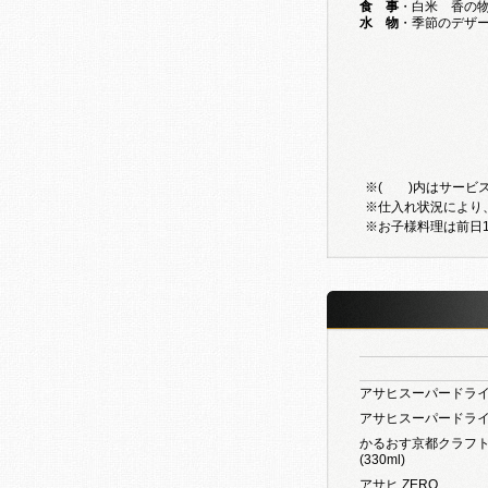
食 事
・白米 香の
水 物
・季節のデザ
※( )内はサービス
※仕入れ状況により
※お子様料理は前日1
アサヒスーパードライ
アサヒスーパードライ
かるおす京都クラフ
(330ml)
アサヒ ZERO