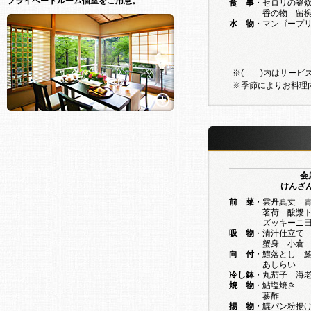
プライベートルーム個室をご用意。
食 事
・セロリの釜
香の物 留
水 物
・マンゴープ
※( )内はサービス
※季節によりお料理
会
けんざん 9
前 菜
・雲丹真丈 
茗荷 酸漿トマ
ズッキーニ田楽
吸 物
・清汁仕立て
蟹身 小倉 霰
向 付
・鱧落とし 
あしらい
冷し鉢
・丸茄子 海
焼 物
・鮎塩焼き
蓼酢
揚 物
・鰈パン粉揚