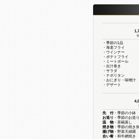
1,
・季節の1品
・海老フライ
・ウインナー
・ポテトフライ
・ミートボール
・出汁巻き
・サラダ
・ナポリタン
・おにぎり・味噌汁
・デザート
4,
先 付
・季節の小鉢
お造り
・季節のお造り
温 物
・茶碗蒸し
焼き物
・季節の焼き
揚げ物
・野菜天婦羅
合い肴
・和牛網焼き