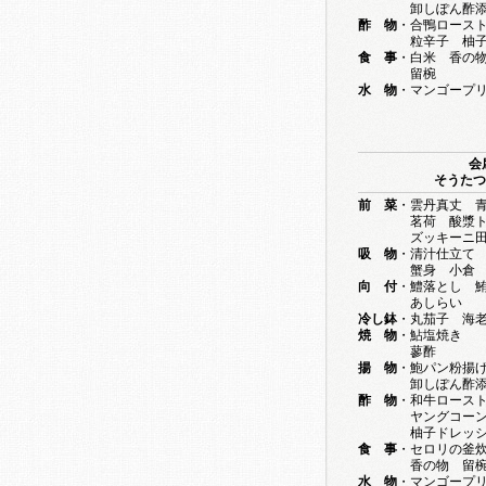
卸しぽん酢添
酢 物
・合鴨ロース
粒辛子 柚子ド
食 事
・白米 香の
留椀
水 物
・マンゴープ
会
そうたつ 1
前 菜
・雲丹真丈 
茗荷 酸漿トマ
ズッキーニ田楽
吸 物
・清汁仕立て
蟹身 小倉 
向 付
・鱧落とし 
あしらい
冷し鉢
・丸茄子 海
焼 物
・鮎塩焼き
蓼酢
揚 物
・鮑パン粉揚
卸しぽん酢添
酢 物
・和牛ロース
ヤングコーン 
柚子ドレッシ
食 事
・セロリの釜
香の物 留
水 物
・マンゴープ