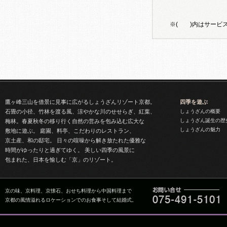
※( )内はサービス
鷹ヶ峰三山を借景に見事に広がるしょうざんリゾート京都。
四季を遊ぶ
石畳の小径、竹林を渡る風、涼やかな川のせせらぎ、紅葉、
しょうざんの概要
しょうざん誕生の歴
梅林。春夏秋冬の移り行く自然の営みを包み込む広大な
しょうざんの魅力
敷地に遊ぶ。 庭園、料亭、こだわりのレストラン、
京土産、和の邸宅。 日々の喧噪から解き放たれた優雅な
時間がゆったりと過ぎてゆく。 美しい四季の風景に
包まれた、日本を愉しむ「京」のリゾート。
京の味、京料理、京懐石、おせち料理から中国料理まで
京都の風情溢れるロケーションでのお食事そして結婚式。