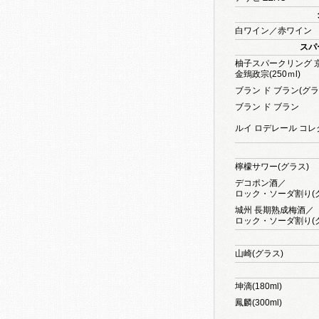
白ワイン／赤ワイン
スパ
柚子スパークリング 
金鵄政宗(250ｍl)
ブラン ド ブラン(グラ
ブラン ド ブラン
ルイ ロデレール コ
檸檬サワー(グラス)
デコポン酒／
ロック・ソーダ割り(
城州 長期熟成梅酒／
ロック・ソーダ割り(
山崎(グラス)
坤滴(180ml)
鳳麟(300ml)