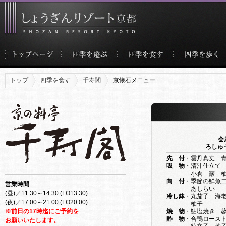
トップ
四季を食す
千寿閣
京懐石メニュー
会
ろしゅう 
先 付
・雲丹真丈 
吸 物
・清汁仕立て
小倉 霰 柚
向 付
・季節の鮮魚
営業時間
あしらい
(昼)／11:30～14:30 (LO13:30)
冷し鉢
・丸茄子 海
(夜)／17:00～21:00 (LO20:00)
柚子
※前日の17時迄にご予約を
焼 物
・鮎塩焼き 
酢 物
・合鴨ロース
お願いいたします。